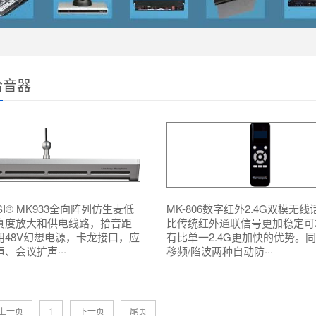
拾音器
SI® MK933全向阵列仿生麦低
MK-806数字红外2.4G双模无
真度放大和供电线路，拾音距
比传统红外通联信号更加稳定可
用48V幻想电源，卡龙接口，应
有比单一2.4G更加快的优势。
、会议扩声···
移频/陷波两种自动防···
上一页
1
下一页
尾页