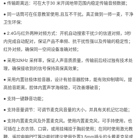
● 传输距离远：可在大于30 米开阔地带范围内稳定传输音频数据；
● 同一话筒可在任意教室使用,且互不干扰。真正做到一师一麦，干净
卫生环保;
● 2.4G与红外两种对频方式：开机自动搜索干扰少的信道对频，3秒
内完成自动配对，保证产品不串频、抗干扰性强以及传输的稳定性；
红外对频，确保同一空间设备准确对频；
● 采用32kHz 采样率，保证人声音质质量，传输前后经过独有技术处
理，确保接收到的信号保持高保真效果；
● 采用内置驻极体拾音器，设计有拾音器腔体，能有效抑制啸叫，提
高拾音距离，腔体内置声学海绵垫，可改善爆破音；
● 支持一键静音功能；
● 支持音量调节：可调节麦克风音量的大小，并具有关机记忆功能；
● 支持内置麦克风及外置麦克风。使用内置麦克风，可手持使用，也
可插在上衣衣领、口袋，或用挂绳挂于胸前使用；在同时使用激光教
鞭、遥控电脑PPT等功能时建议使用外置3.5mm插头的头戴麦克风或