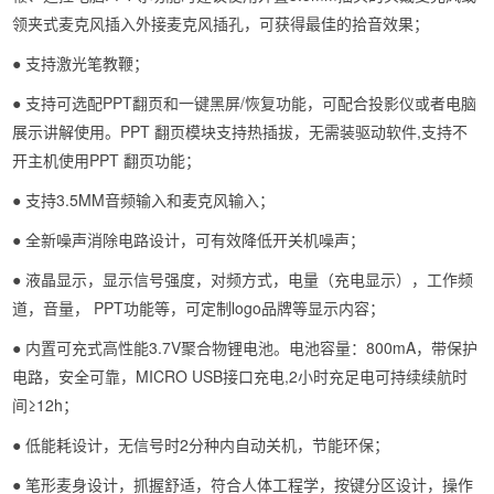
领夹式麦克风插入外接麦克风插孔，可获得最佳的拾音效果；
● 支持激光笔教鞭；
● 支持可选配PPT翻页和一键黑屏/恢复功能，可配合投影仪或者电脑
展示讲解使用。PPT 翻页模块支持热插拔，无需装驱动软件,支持不
开主机使用PPT 翻页功能；
● 支持3.5MM音频输入和麦克风输入；
● 全新噪声消除电路设计，可有效降低开关机噪声；
● 液晶显示，显示信号强度，对频方式，电量（充电显示），工作频
道，音量， PPT功能等，可定制logo品牌等显示内容；
● 内置可充式高性能3.7V聚合物锂电池。电池容量：800mA，带保护
电路，安全可靠，MICRO USB接口充电,2小时充足电可持续续航时
间≥12h；
● 低能耗设计，无信号时2分种内自动关机，节能环保；
● 笔形麦身设计，抓握舒适，符合人体工程学，按键分区设计，操作