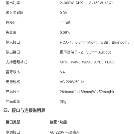
输出功率
2×300W（4Ω）、2×150W（8Ω）
输入灵敏度
0.3V
信噪比
111dB
失真度
0.06%
输入接口
RCA×1、6.5mm Mic×1、USB、Bluetooth、AU
输出接口
扬声器端子 ×2、3.5mm Aux out
支持音频格式
MP3、WAV、WMA、APE、FLAC
蓝牙版本
5.4
电源规格
AC 220V/50Hz
产品尺寸
264mm(L)×189mm(W)×52mm(H)
产品重量
2Kg
四、接口与连接说明表
接口类型
位置 / 功能
电源接口
AC 220V 电源输入