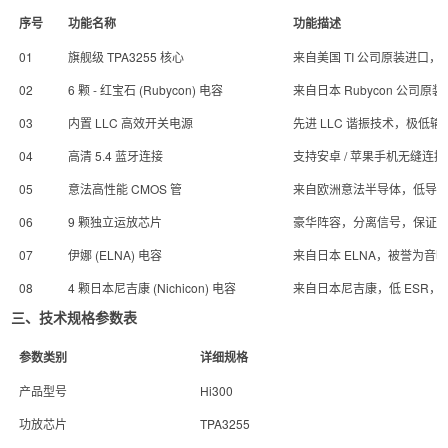
序号
功能名称
功能描述
01
旗舰级 TPA3255 核心
来自美国 TI 公司原装进
02
6 颗 - 红宝石 (Rubycon) 电容
来自日本 Rubycon 公
03
内置 LLC 高效开关电源
先进 LLC 谐振技术，极低
04
高清 5.4 蓝牙连接
支持安卓 / 苹果手机无缝
05
意法高性能 CMOS 管
来自欧洲意法半导体，低导
06
9 颗独立运放芯片
豪华阵容，分离信号，保证
07
伊娜 (ELNA) 电容
来自日本 ELNA，被誉为
08
4 颗日本尼吉康 (Nichicon) 电容
来自日本尼吉康，低 ESR，提
三、技术规格参数表
参数类别
详细规格
产品型号
Hi300
功放芯片
TPA3255