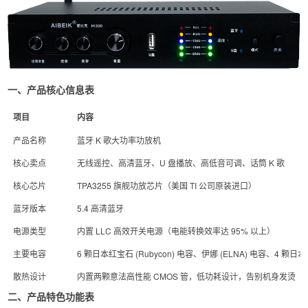
一、产品核心信息表
项目
内容
产品名称
蓝牙 K 歌大功率功放机
核心卖点
无线遥控、高清蓝牙、U 盘播放、高低音可调、话筒 K 歌
核心芯片
TPA3255 旗舰功放芯片（美国 TI 公司原装进口）
蓝牙版本
5.4 高清蓝牙
电源类型
内置 LLC 高效开关电源（电能转换效率达 95% 以上）
主要电容
6 颗日本红宝石 (Rubycon) 电容、伊娜 (ELNA) 电容、4 颗日本尼吉
散热设计
内置两颗意法高性能 CMOS 管，低功耗设计，告别机身发烫
二、产品特色功能表